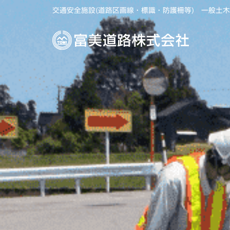
交通安全施設(道路区画線・標識・防護柵等) 一般土