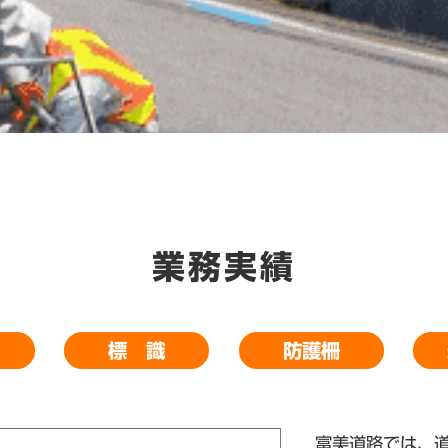
業務実績
標 識
防護柵
富美道路では、