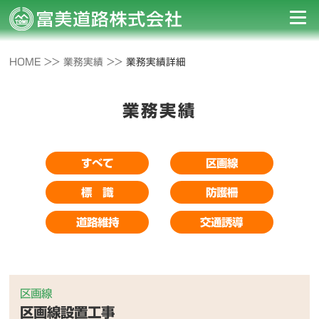
HOME >>
業務実績 >>
業務実績詳細
業務実績
すべて
区画線
標 識
防護柵
道路維持
交通誘導
区画線
区画線設置工事